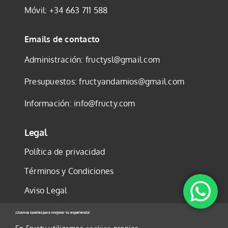
Móvil:
+34 663 711 588
Emails de contacto
Administración:
fructysl@gmail.com
Presupuestos:
fructyandamios@gmail.com
Información:
info@fructy.com
Legal
Política de privacidad
Términos y Condiciones
Aviso Legal
Política de cookies
¡Usamos cookies para mejorar tu experiencia!