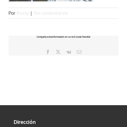
Tienda
Por
fructy
|
Sin comentarios
Mi cuenta
Comparta esta información en su red Social favorita!
Facebook
X
Vk
Correo
electrónico
Dirección