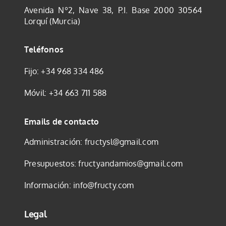
Avenida Nº2, Nave 38, P.I. Base 2000
30564
Lorquí (Murcia)
Teléfonos
Fijo:
+34 968 334 486
Móvil:
+34 663 711 588
Emails de contacto
Administración:
fructysl@gmail.com
Presupuestos:
fructyandamios@gmail.com
Información:
info@fructy.com
Legal