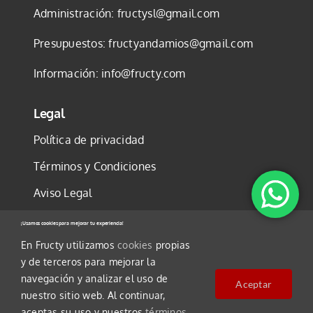
Administración:
fructysl@gmail.com
Presupuestos:
fructyandamios@gmail.com
Información:
info@fructy.com
Legal
Política de privacidad
Términos y Condiciones
Aviso Legal
Política de cookies
¡Usamos cookies para mejorar tu experiencia!
En Fructy utilizamos
cookies
propias
y de terceros para mejorar la
navegación y analizar el uso de
Aceptar
nuestro sitio web. Al continuar,
©2025 FRUCTY, S.L.U. Todos los derechos
aceptas su uso y nuestros
términos