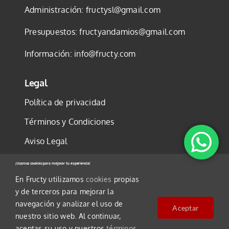
Administración:
fructysl@gmail.com
Presupuestos:
fructyandamios@gmail.com
Información:
info@fructy.com
Legal
Política de privacidad
Términos y Condiciones
Aviso Legal
Política de cookies
¡Usamos cookies para mejorar tu experiencia!
En Fructy utilizamos
cookies
propias
y de terceros para mejorar la
navegación y analizar el uso de
Aceptar
nuestro sitio web. Al continuar,
©2025 FRUCTY, S.L.U. Todos los derechos
aceptas su uso y nuestros
términos