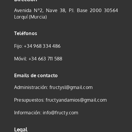
Avenida Nº2, Nave 38, P.I. Base 2000
30564
Lorquí (Murcia)
Teléfonos
Fijo:
+34 968 334 486
Móvil:
+34 663 711 588
Emails de contacto
Administración:
fructysl@gmail.com
Presupuestos:
fructyandamios@gmail.com
Información:
info@fructy.com
Legal