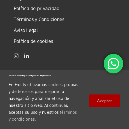
Política de privacidad
Términos y Condiciones
Aviso Legal
Política de cookies
©2025 FRUCTY, S.L.U. Todos los derechos
¡Usamos cookies para mejorar tu experiencia!
reservados
En Fructy utilizamos
cookies
propias
y de terceros para mejorar la
navegación y analizar el uso de
Aceptar
nuestro sitio web. Al continuar,
aceptas su uso y nuestros
términos
y condiciones.