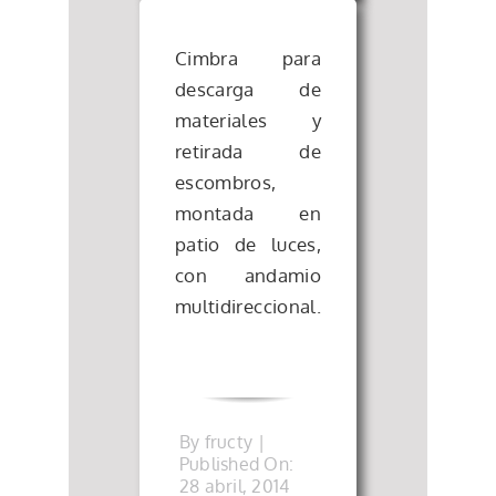
Cimbra para
descarga de
materiales y
retirada de
escombros,
montada en
patio de luces,
con andamio
multidireccional.
By
fructy
|
Published On:
28 abril, 2014